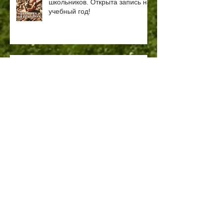
школьников. Открыта запись на
учебный год!
26 февраля 2024 в 18:00
откроется запись в кружки
Творческой Академии "Яблоко"
на платформе damubala.kz.
Обучение оплачивает
государство.
Приходите учиться в Фотоклуб
"ТАЯ"
Найдите среду
единомышленников!