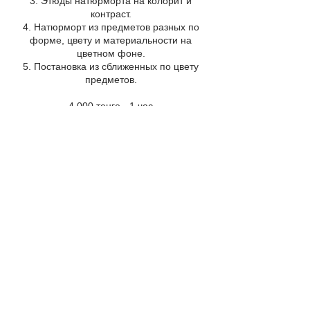
3. Этюды натюрморта на колорит и
контраст.
4. Натюрморт из предметов разных по
форме, цвету и материальности на
цветном фоне.
5. Постановка из сближенных по цвету
предметов.
4 000 тенге - 1 час
При покупке абонемента на 4
и более занятия, цена одного занятия
составит 3000 тенге